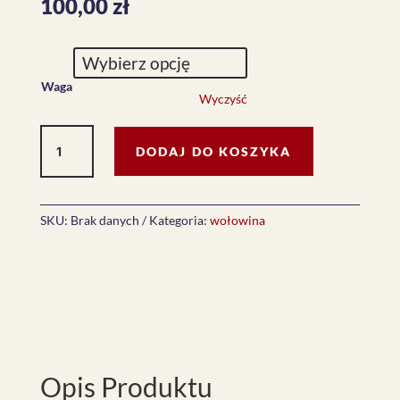
100,00
zł
Waga
Wyczyść
ilość
DODAJ DO KOSZYKA
T-
bone
stek
SKU:
Brak danych
Kategoria:
wołowina
Opis Produktu