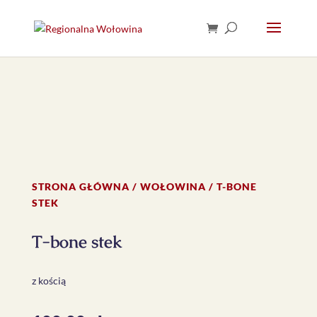
STRONA GŁÓWNA
/
WOŁOWINA
/ T-BONE
STEK
T-bone stek
z kością