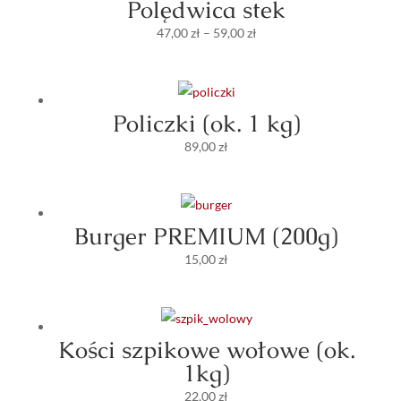
Polędwica stek
Zakres
47,00
zł
–
59,00
zł
cen:
od
47,00 zł
Policzki (ok. 1 kg)
do
89,00
zł
59,00 zł
Burger PREMIUM (200g)
15,00
zł
Kości szpikowe wołowe (ok.
1kg)
22,00
zł