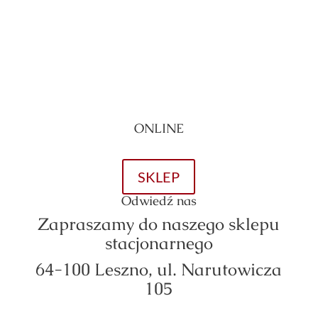
ZAMÓW JUŻ TERAZ
ONLINE
Złóż zamówienie przez nasz sklep internetowy.
SKLEP
Odwiedź nas
Zapraszamy do naszego sklepu
stacjonarnego
64-100 Leszno,
ul. Narutowic
za
105