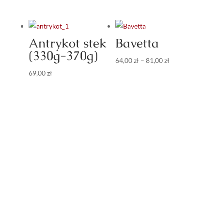
Antrykot stek
Bavetta
(330g-370g)
Zakres
64,00
zł
–
81,00
zł
cen:
69,00
zł
od
64,00 zł
do
81,00 zł
%