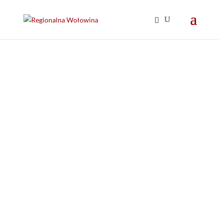
GOTUJ W DOMU
Dobrej jakości wołowina to podstawa pysznego dania, ale
co dalej?
Jeśli szukacie inspiracji kulinarnych zapraszamy do
sprawdzenia naszych przepisów na dania z wołowiny.