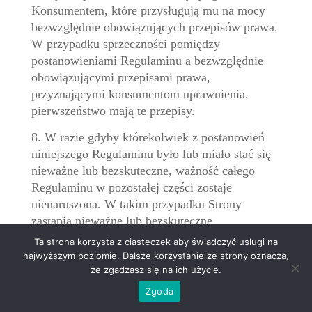
Konsumentem, które przysługują mu na mocy
bezwzględnie obowiązujących przepisów prawa.
W przypadku sprzeczności pomiędzy
postanowieniami Regulaminu a bezwzględnie
obowiązującymi przepisami prawa,
przyznającymi konsumentom uprawnienia,
pierwszeństwo mają te przepisy.
8. W razie gdyby którekolwiek z postanowień
niniejszego Regulaminu było lub miało stać się
nieważne lub bezskuteczne, ważność całego
Regulaminu w pozostałej części zostaje
nienaruszona. W takim przypadku Strony
zastąpią nieważne lub bezskuteczne
postanowienie innym, które możliwie
Ta strona korzysta z ciasteczek aby świadczyć usługi na
najwierniej oddaje zamierzony cel gospodarczy.
najwyższym poziomie. Dalsze korzystanie ze strony oznacza,
Odpowiednio dotyczy to także ewentualnych luk
że zgadzasz się na ich użycie.
w Regulaminie.
Zgoda