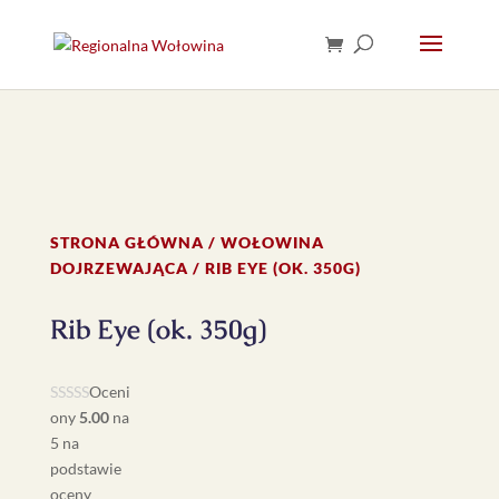
STRONA GŁÓWNA
/
WOŁOWINA
DOJRZEWAJĄCA
/ RIB EYE (OK. 350G)
Rib Eye (ok. 350g)
Oceni
ony
5.00
na
5 na
podstawie
oceny