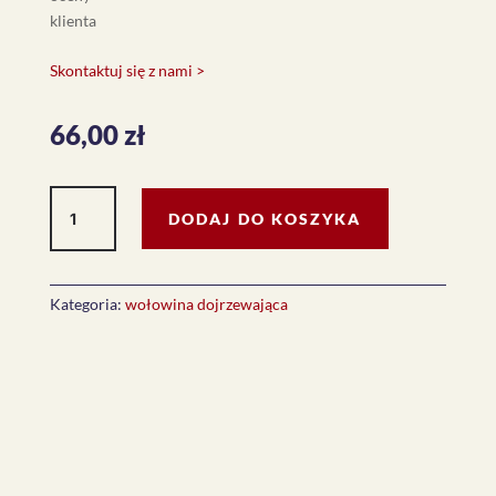
klienta
Skontaktuj się z nami >
66,00
zł
ilość
DODAJ DO KOSZYKA
Rib
Eye
(ok.
350g)
Kategoria:
wołowina dojrzewająca